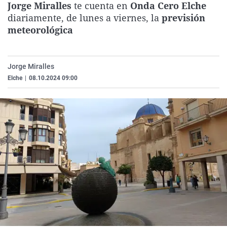
Jorge Miralles
te cuenta en
Onda Cero Elche
La rosa de los vientos
Caso
Extremadura
Virales
diariamente, de lunes a viernes, la
previsión
Gente viajera
Retornados
Galicia
Televisión
meteorológica
Como el perro y el gat
Equipo de investigaci
La Rioja
Elecciones
Operación Viuda Negr
Navarra
Jorge Miralles
Elche
|
08.10.2024 09:00
País Vasco