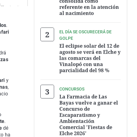
consolida como
referente en la atención
al nacimiento
los
.
fari
EL DÍA SE OSCURECERÁ DE
GOLPE
El eclipse solar del 12 de
agosto se verá en Elche y
drá
las comarcas del
azas
Vinalopó con una
parcialidad del 98 %
ari
y
inas
,
CONCURSOS
acio
La Farmacia de Las
Bayas vuelve a ganar el
Concurso de
Escaparatismo y
o
Ambientación
te
.
Comercial 'Fiestas de
e
dé
Elche 2026'
to ha