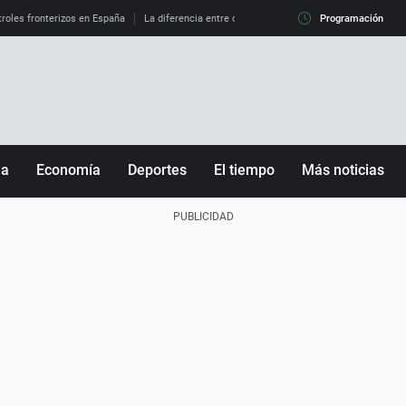
roles fronterizos en España
La diferencia entre observar el eclipse al 99% y al 100%
Programación
ña
Economía
Deportes
El tiempo
Más noticias
Fútbol
Sociedad
Baloncesto
Mundo
Tenis
Salud
Motor
Cultura
Ciencia y Tecnología
adrid
Gastronomía
nciana
Medio ambiente