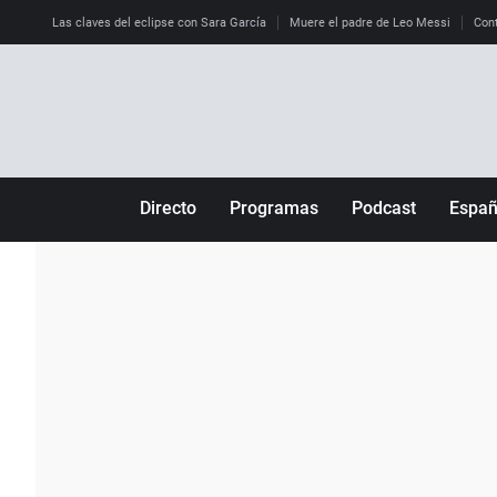
Las claves del eclipse con Sara García
Muere el padre de Leo Messi
Cont
Directo
Programas
Podcast
Espa
Más de uno
Los Perseguidos
Andalucía
Por fin
Malas decisiones
Aragón
Julia en la onda
Expedientes del más allá
Baleares
La brújula
El viaje del Guernica
Cantabria
Radioestadio
Invisibles
Cataluña
Radioestadio noche
Prohibido morirse
Comunidad de M
El colegio invisible
Esto no ha pasado
Comunitat Vale