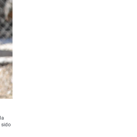
la
 sido