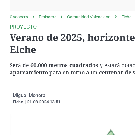
La rosa de los vientos
Caso
Extremadura
Gente viajera
Retornados
Galicia
Ondacero
Emisoras
Comunidad Valenciana
Elche
Como el perro y el
Equipo de investigación
La Rioja
PROYECTO
gato
Verano de 2025, horizonte
Operación Viuda
Navarra
Negra
País Vasco
Elche
Será de
60.000 metros cuadrados
y estará dota
aparcamiento
para en torno a un
centenar de 
Miguel Monera
Elche
|
21.08.2024 13:51