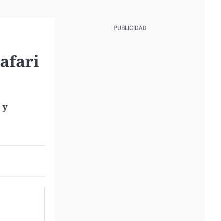
afari
 y