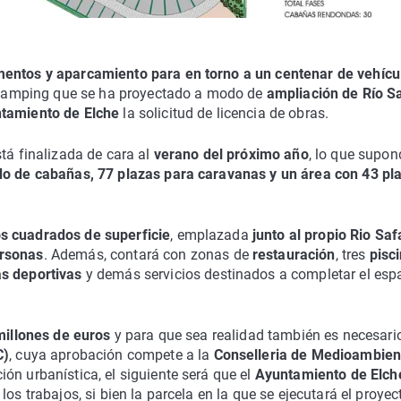
entos y aparcamiento para en torno a un centenar de vehícu
el camping que se ha proyectado a modo de
ampliación de Río Sa
tamiento de Elche
la solicitud de licencia de obras.
tá finalizada de cara al
verano del próximo año
, lo que supon
do de cabañas, 77 plazas para caravanas y un área con 43 pl
s cuadrados de superficie
, emplazada
junto al propio Rio Saf
rsonas
. Además, contará con zonas de
restauración
, tres
pisc
as deportivas
y demás servicios destinados a completar el esp
millones de euros
y para que sea realidad también es necesari
C)
, cuya aprobación compete a la
Conselleria de Medioambien
ón urbanística, el siguiente será que el
Ayuntamiento de Elch
os trabajos, si bien la parcela en la que se ejecutará el proyec