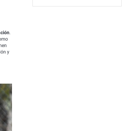
ción
.
como
unen
ión y