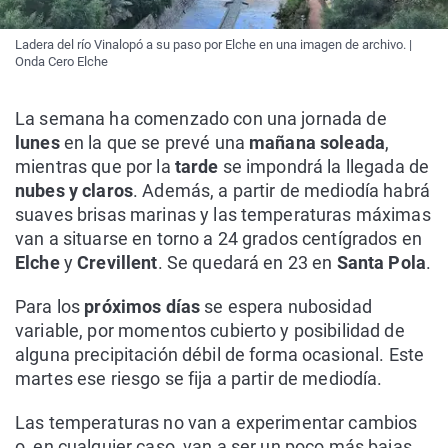
Ladera del río Vinalopó a su paso por Elche en una imagen de archivo. |
Onda Cero Elche
La semana ha comenzado con una jornada de
lunes
en la que se prevé una
mañana soleada
,
mientras que por la
tarde
se impondrá la llegada de
nubes y claros
. Además, a partir de mediodía habrá
suaves brisas marinas y las temperaturas máximas
van a situarse en torno a 24 grados centígrados en
Elche
y
Crevillent
. Se quedará en 23 en
Santa Pola
.
Para los
próximos días
se espera nubosidad
variable, por momentos cubierto y posibilidad de
alguna precipitación débil de forma ocasional. Este
martes ese riesgo se fija a partir de mediodía.
Las temperaturas no van a experimentar cambios
o, en cualquier caso, van a ser un poco más bajas.