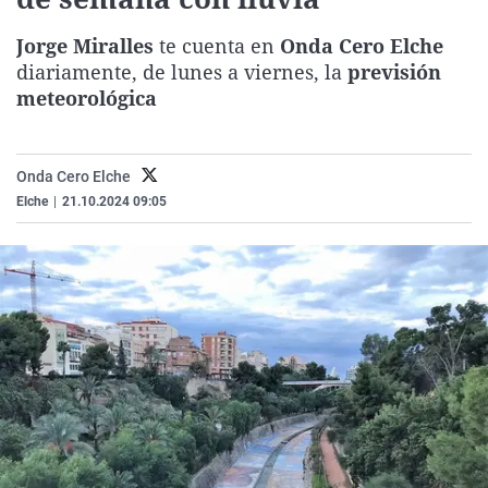
La rosa de los vientos
Caso
Extremadura
Virales
Jorge Miralles
te cuenta en
Onda Cero Elche
Gente viajera
Retornados
Galicia
Televisión
diariamente, de lunes a viernes, la
previsión
Como el perro y el gat
Equipo de investigaci
La Rioja
Elecciones
meteorológica
Operación Viuda Negr
Navarra
País Vasco
Onda Cero Elche
Elche
|
21.10.2024 09:05