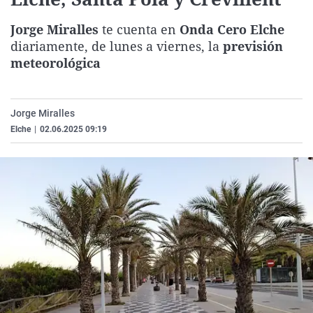
La rosa de los vientos
Caso
Extremadura
Virales
Jorge Miralles
te cuenta en
Onda Cero Elche
Gente viajera
Retornados
Galicia
Televisión
diariamente, de lunes a viernes, la
previsión
Como el perro y el gat
Equipo de investigaci
La Rioja
Elecciones
meteorológica
Operación Viuda Negr
Navarra
País Vasco
Jorge Miralles
Elche
|
02.06.2025 09:19