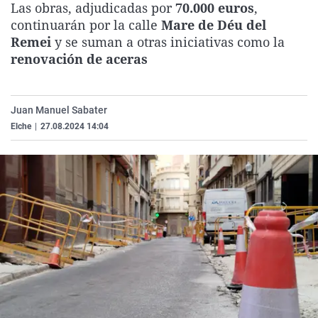
Las obras, adjudicadas por
70.000 euros
,
La rosa de los vientos
Caso
Extremadura
Virales
continuarán por la calle
Mare de Déu del
Gente viajera
Retornados
Galicia
Televisión
Remei
y se suman a otras iniciativas como la
renovación de aceras
Como el perro y el gat
Equipo de investigaci
La Rioja
Elecciones
Operación Viuda Negr
Navarra
Juan Manuel Sabater
País Vasco
Elche
|
27.08.2024 14:04