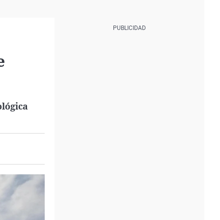
e
lógica