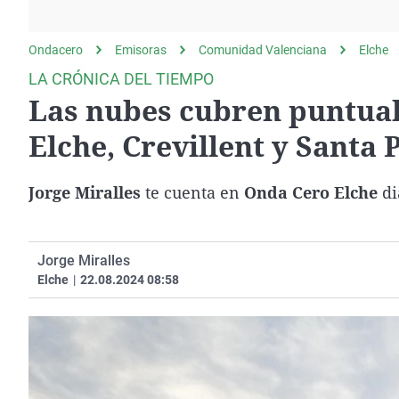
La rosa de los vientos
Caso
Extremadura
Gente viajera
Retornados
Galicia
Ondacero
Emisoras
Comunidad Valenciana
Elche
Como el perro y el
Equipo de investigación
La Rioja
LA CRÓNICA DEL TIEMPO
gato
Las nubes cubren puntualm
Operación Viuda
Navarra
Negra
País Vasco
Elche, Crevillent y Santa 
Jorge Miralles
te cuenta en
Onda Cero Elche
di
Jorge Miralles
Elche
|
22.08.2024 08:58