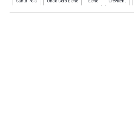
Santa Pola
Onda Cero Elche
Elche
Crevillent