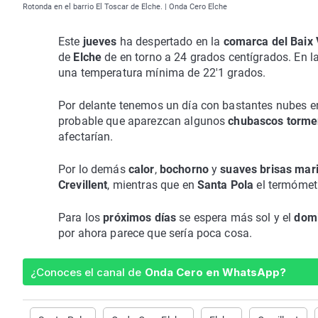
Rotonda en el barrio El Toscar de Elche. | Onda Cero Elche
Este
jueves
ha despertado en la
comarca del Baix 
de
Elche
de en torno a 24 grados centígrados. En l
una temperatura mínima de 22'1 grados.
Por delante tenemos un día con bastantes nubes en
probable que aparezcan algunos
chubascos torm
afectarían.
Por lo demás
calor
,
bochorno
y
suaves brisas mar
Crevillent
, mientras que en
Santa Pola
el termómetr
Para los
próximos días
se espera más sol y el
dom
por ahora parece que sería poca cosa.
¿Conoces el canal de
Onda Cero en WhatsApp?