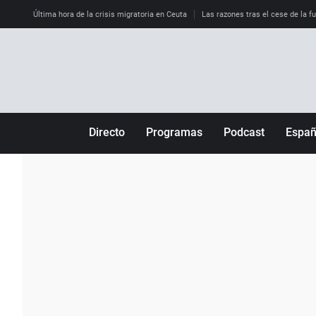
Última hora de la crisis migratoria en Ceuta
Las razones tras el cese de la f
Directo
Programas
Podcast
Espa
Más de uno
Los Perseguidos
Andalucía
Por fin
Malas decisiones
Aragón
Julia en la onda
Expedientes del más allá
Baleares
La brújula
El viaje del Guernica
Cantabria
Radioestadio
Invisibles
Cataluña
Radioestadio noche
Prohibido morirse
Comunidad de M
El colegio invisible
Esto no ha pasado
Comunitat Vale