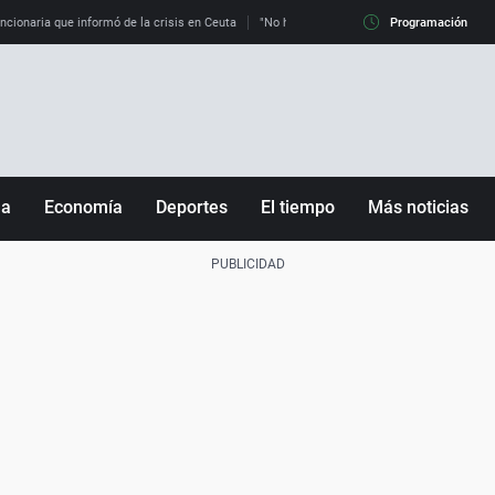
uncionaria que informó de la crisis en Ceuta
"No hay mafias, que no nos engañen": exper
Programación
ña
Economía
Deportes
El tiempo
Más noticias
Fútbol
Sociedad
Baloncesto
Mundo
Tenis
Salud
Motor
Cultura
Ciencia y Tecnología
adrid
Gastronomía
nciana
Medio ambiente