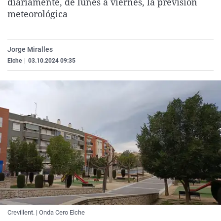
diariamente, de lunes a viernes, la previsión
La rosa de los vientos
Caso
Extremadura
Virales
meteorológica
Gente viajera
Retornados
Galicia
Televisión
Como el perro y el gat
Equipo de investigaci
La Rioja
Elecciones
Jorge Miralles
Operación Viuda Negr
Navarra
Elche
|
03.10.2024 09:35
País Vasco
Crevillent. | Onda Cero Elche