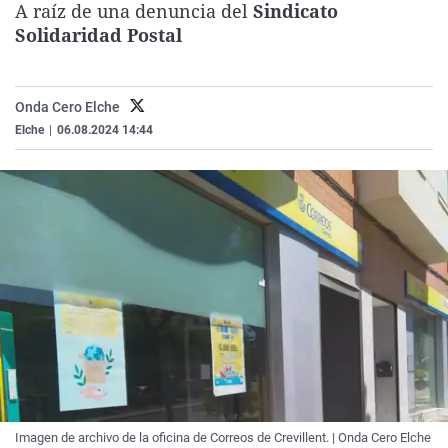
A raíz de una denuncia del
Sindicato
La rosa de los vientos
Caso
Extremadura
Virales
Solidaridad Postal
Gente viajera
Retornados
Galicia
Televisión
Como el perro y el gat
Equipo de investigaci
La Rioja
Elecciones
Onda Cero Elche
Operación Viuda Negr
Navarra
Elche
|
06.08.2024 14:44
País Vasco
Imagen de archivo de la oficina de Correos de Crevillent. | Onda Cero Elche