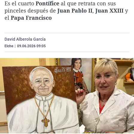
Es el cuarto
Pontífice
al que retrata con sus
La rosa de los vientos
Caso
Extremadura
Virales
pinceles después de
Juan Pablo II
,
Juan XXIII
y
Gente viajera
Retornados
Galicia
Televisión
el
Papa Francisco
Como el perro y el gat
Equipo de investigaci
La Rioja
Elecciones
Operación Viuda Negr
Navarra
David Alberola García
Elche
|
09.06.2026 09:05
País Vasco