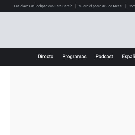
Las claves del eclipse con Sara García
Muere el padre de Leo Messi
Cont
Directo
Programas
Podcast
Espa
Más de uno
Los Perseguidos
Andalucía
Por fin
Malas decisiones
Aragón
Julia en la onda
Expedientes del más allá
Baleares
La brújula
El viaje del Guernica
Cantabria
Radioestadio
Invisibles
Cataluña
Radioestadio noche
Prohibido morirse
Comunidad de M
El colegio invisible
Esto no ha pasado
Comunitat Vale