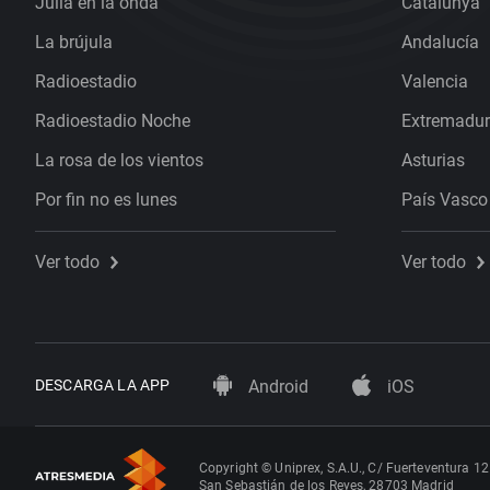
Julia en la onda
Catalunya
La brújula
Andalucía
Radioestadio
Valencia
Radioestadio Noche
Extremadu
La rosa de los vientos
Asturias
Por fin no es lunes
País Vasco
Ver todo
Ver todo
DESCARGA LA APP
Android
iOS
Copyright © Uniprex, S.A.U., C/ Fuerteventura 12
San Sebastián de los Reyes, 28703 Madrid