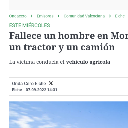
La rosa de los vientos
Caso
Extremadura
Gente viajera
Retornados
Galicia
Ondacero
Emisoras
Comunidad Valenciana
Elche
Como el perro y el
Equipo de investigación
La Rioja
ESTE MIÉRCOLES
gato
Fallece un hombre en Monf
Operación Viuda
Navarra
Negra
País Vasco
un tractor y un camión
La víctima conducía el
vehículo agrícola
Onda Cero Elche
Elche
|
07.09.2022 14:31