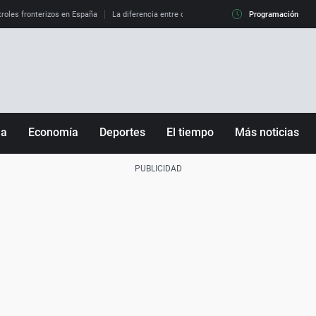
roles fronterizos en España
La diferencia entre observar el eclipse al 99% y al 100%
Programación
ña
Economía
Deportes
El tiempo
Más noticias
Fútbol
Sociedad
Baloncesto
Mundo
Tenis
Salud
Motor
Cultura
Ciencia y Tecnología
adrid
Gastronomía
nciana
Medio ambiente