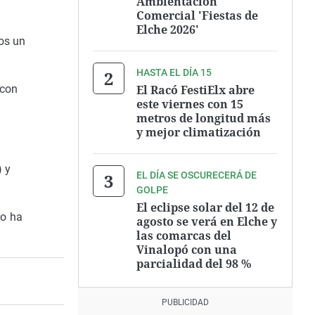
Ambientación
Comercial 'Fiestas de
Elche 2026'
dos un
HASTA EL DÍA 15
El Racó FestiElx abre
 con
este viernes con 15
metros de longitud más
y mejor climatización
 y
EL DÍA SE OSCURECERÁ DE
GOLPE
El eclipse solar del 12 de
no ha
agosto se verá en Elche y
las comarcas del
Vinalopó con una
parcialidad del 98 %