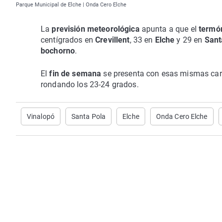
Parque Municipal de Elche | Onda Cero Elche
La
previsión meteorológica
apunta a que el
termó
centígrados en
Crevillent
, 33 en
Elche
y 29 en
Sant
bochorno
.
El
fin de semana
se presenta con esas mismas car
rondando los 23-24 grados.
Vinalopó
Santa Pola
Elche
Onda Cero Elche