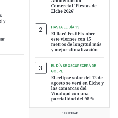
Ambientación
Comercial 'Fiestas de
Elche 2026'
s
ol
y
HASTA EL DÍA 15
El Racó FestiElx abre
este viernes con 15
uar
metros de longitud más
y mejor climatización
EL DÍA SE OSCURECERÁ DE
GOLPE
El eclipse solar del 12 de
agosto se verá en Elche y
las comarcas del
Vinalopó con una
parcialidad del 98 %