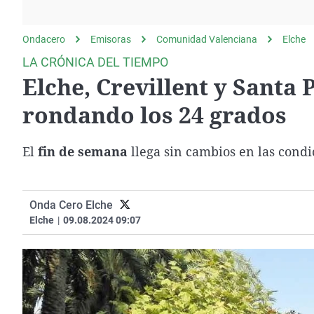
La rosa de los vientos
Caso
Extremadura
Gente viajera
Retornados
Galicia
Ondacero
Emisoras
Comunidad Valenciana
Elche
Como el perro y el
Equipo de investigación
La Rioja
LA CRÓNICA DEL TIEMPO
gato
Elche, Crevillent y Santa
Operación Viuda
Navarra
Negra
País Vasco
rondando los 24 grados
El
fin de semana
llega sin cambios en las cond
Onda Cero Elche
Elche
|
09.08.2024 09:07