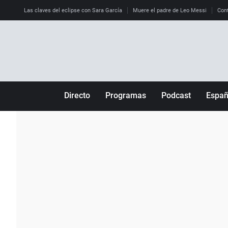
Las claves del eclipse con Sara García
Muere el padre de Leo Messi
Cont
Directo
Programas
Podcast
Espa
Más de uno
Los Perseguidos
Andalucía
Por fin
Malas decisiones
Aragón
Julia en la onda
Expedientes del más allá
Baleares
La brújula
El viaje del Guernica
Cantabria
Radioestadio
Invisibles
Cataluña
Radioestadio noche
Prohibido morirse
Comunidad de M
El colegio invisible
Esto no ha pasado
Comunitat Vale