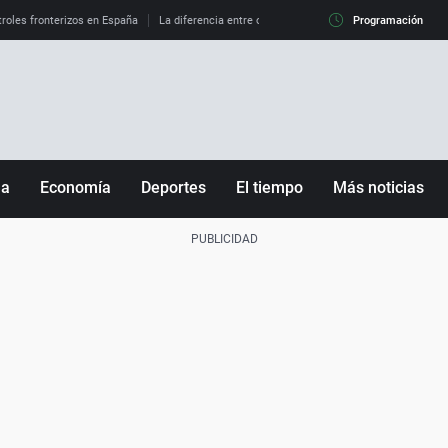
roles fronterizos en España
La diferencia entre observar el eclipse al 99% y al 100%
Programación
ña
Economía
Deportes
El tiempo
Más noticias
Fútbol
Sociedad
Baloncesto
Mundo
Tenis
Salud
Motor
Cultura
Ciencia y Tecnología
adrid
Gastronomía
nciana
Medio ambiente