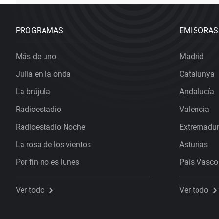
PROGRAMAS
EMISORAS
Más de uno
Madrid
Julia en la onda
Catalunya
La brújula
Andalucía
Radioestadio
Valencia
Radioestadio Noche
Extremadu
La rosa de los vientos
Asturias
Por fin no es lunes
País Vasco
Ver todo
Ver todo