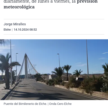
diariamente, de lunes a viernes, la
previsión
La rosa de los vientos
Caso
Extremadura
Virales
meteorológica
Gente viajera
Retornados
Galicia
Televisión
Como el perro y el gat
Equipo de investigaci
La Rioja
Elecciones
Jorge Miralles
Operación Viuda Negr
Navarra
Elche
|
14.10.2024 08:52
País Vasco
Puente del Bimilenerio de Elche. | Onda Cero Elche