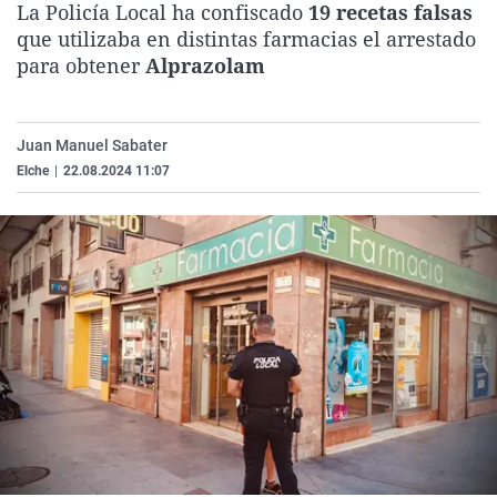
La Policía Local ha confiscado
19 recetas falsas
La rosa de los vientos
Caso
Extremadura
Virales
que utilizaba en distintas farmacias el arrestado
Gente viajera
Retornados
Galicia
Televisión
para obtener
Alprazolam
Como el perro y el gat
Equipo de investigaci
La Rioja
Elecciones
Operación Viuda Negr
Navarra
Juan Manuel Sabater
Elche
|
22.08.2024 11:07
País Vasco