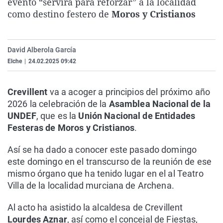
evento “servirá para reforzar” a la localidad
La rosa de los vientos
Caso
Extremadura
Virales
como destino festero de
Moros y Cristianos
Gente viajera
Retornados
Galicia
Televisión
Como el perro y el gat
Equipo de investigaci
La Rioja
Elecciones
David Alberola García
Operación Viuda Negr
Navarra
Elche
|
24.02.2025 09:42
País Vasco
Crevillent
va a acoger a principios del próximo año
2026 la celebración de la
Asamblea Nacional de la
UNDEF
, que es la
Unión Nacional de Entidades
Festeras de Moros y Cristianos
.
Así se ha dado a conocer este pasado domingo
este domingo en el transcurso de la reunión de ese
mismo órgano que ha tenido lugar en el al Teatro
Villa de la localidad murciana de Archena.
Al acto ha asistido la alcaldesa de Crevillent
Lourdes Aznar
, así como el concejal de Fiestas,