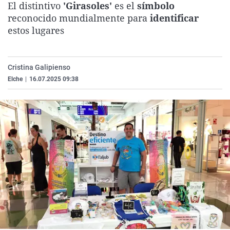
El distintivo
'Girasoles'
es el
símbolo
La rosa de los vientos
Caso
Extremadura
Virales
reconocido mundialmente para
identificar
Gente viajera
Retornados
Galicia
Televisión
estos lugares
Como el perro y el gat
Equipo de investigaci
La Rioja
Elecciones
Operación Viuda Negr
Navarra
Cristina Galipienso
Elche
|
16.07.2025 09:38
País Vasco