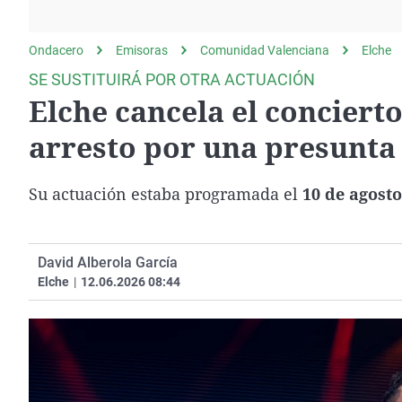
La rosa de los vientos
Caso
Extremadura
Gente viajera
Retornados
Galicia
Ondacero
Emisoras
Comunidad Valenciana
Elche
Como el perro y el
Equipo de investigación
La Rioja
SE SUSTITUIRÁ POR OTRA ACTUACIÓN
gato
Elche cancela el concierto
Operación Viuda
Navarra
Negra
País Vasco
arresto por una presunta
Su actuación estaba programada el
10 de agost
David Alberola García
Elche
|
12.06.2026 08:44