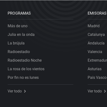
PROGRAMAS
EMISORAS
Más de uno
Madrid
Julia en la onda
Catalunya
La brújula
Andalucía
Radioestadio
Valencia
Radioestadio Noche
Extremadu
La rosa de los vientos
Asturias
Por fin no es lunes
País Vasco
Ver todo
Ver todo