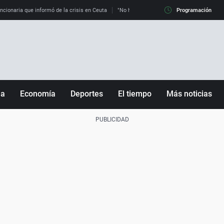
uncionaria que informó de la crisis en Ceuta
"No hay mafias, que no nos engañen": exper
Programación
ña
Economía
Deportes
El tiempo
Más noticias
Fútbol
Sociedad
Baloncesto
Mundo
Tenis
Salud
Motor
Cultura
Ciencia y Tecnología
adrid
Gastronomía
nciana
Medio ambiente