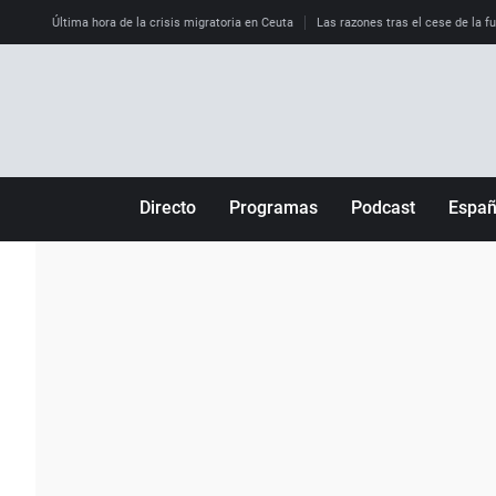
Última hora de la crisis migratoria en Ceuta
Las razones tras el cese de la f
Directo
Programas
Podcast
Espa
Más de uno
Los Perseguidos
Andalucía
Por fin
Malas decisiones
Aragón
Julia en la onda
Expedientes del más allá
Baleares
La brújula
El viaje del Guernica
Cantabria
Radioestadio
Invisibles
Cataluña
Radioestadio noche
Prohibido morirse
Comunidad de M
El colegio invisible
Esto no ha pasado
Comunitat Vale