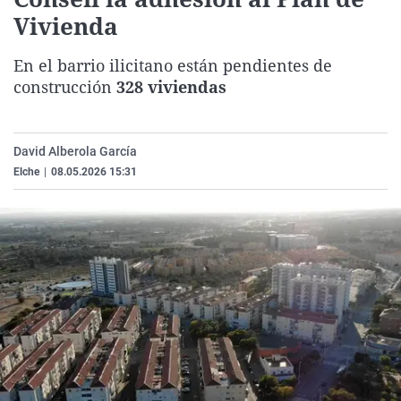
La rosa de los vientos
Caso
Extremadura
Virales
Vivienda
Gente viajera
Retornados
Galicia
Televisión
En el barrio ilicitano están pendientes de
Como el perro y el gat
Equipo de investigaci
La Rioja
Elecciones
construcción
328 viviendas
Operación Viuda Negr
Navarra
País Vasco
David Alberola García
Elche
|
08.05.2026 15:31