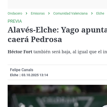
La rosa de los vientos
Caso
Extremadura
Gente viajera
Retornados
Galicia
Ondacero
Emisoras
Comunidad Valenciana
Elche
Como el perro y el
Equipo de investigación
La Rioja
PREVIA
gato
Alavés-Elche: Yago apunta
Operación Viuda
Navarra
Negra
País Vasco
caerá Pedrosa
Héctor Fort
también será baja, al igual que el 
Felipe Canals
Elche
|
03.10.2025 13:14