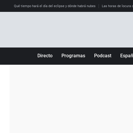
Qué tiempo hará el día del eclipse y dónde habrá nubes
Las horas de locura qu
Directo
Programas
Podcast
Espa
Más de uno
Los Perseguidos
Andalucía
Por fin
Malas decisiones
Aragón
Julia en la onda
Expedientes del más allá
Baleares
La brújula
El viaje del Guernica
Cantabria
Radioestadio
Invisibles
Cataluña
Radioestadio noche
Prohibido morirse
Comunidad de M
El colegio invisible
Esto no ha pasado
Comunitat Vale