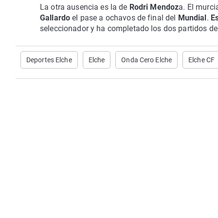
La otra ausencia es la de
Rodri Mendoz
a. El murc
Gallardo
el pase a ochavos de final del
Mundial
.
E
seleccionador y ha completado los dos partidos de
Deportes Elche
Elche
Onda Cero Elche
Elche CF