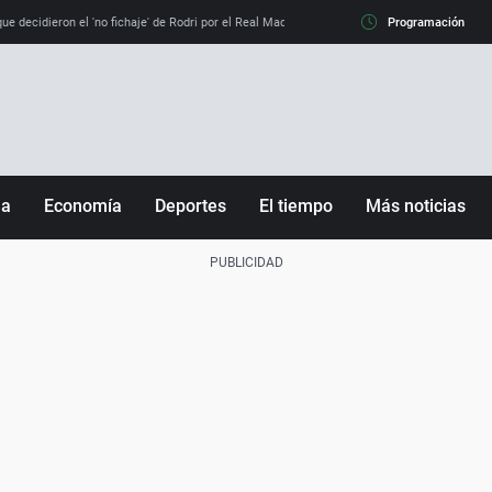
e decidieron el 'no fichaje' de Rodri por el Real Madrid y su 'sí' al Barça
Programación
La llamada de
ña
Economía
Deportes
El tiempo
Más noticias
Fútbol
Sociedad
Baloncesto
Mundo
Tenis
Salud
Motor
Cultura
Ciencia y Tecnología
adrid
Gastronomía
nciana
Medio ambiente