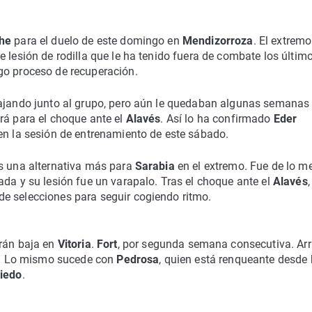
che
para el duelo de este domingo en
Mendizorroza
. El extremo
 lesión de rodilla que le ha tenido fuera de combate los últim
go proceso de recuperación.
bajando junto al grupo, pero aún le quedaban algunas semanas
rá para el choque ante el
Alavés
. Así lo ha confirmado
Eder
 en la sesión de entrenamiento de este sábado.
es una alternativa más para
Sarabia
en el extremo. Fue de lo me
ada y su lesión fue un varapalo. Tras el choque ante el
Alavés
,
e selecciones para seguir cogiendo ritmo.
rán baja en
Vitoria
.
Fort
, por segunda semana consecutiva. Arr
. Lo mismo sucede con
Pedrosa
, quien está renqueante desde
iedo
.