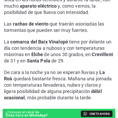
mucho
aparato eléctrico
y, como vemos, la
posibilidad de que llueva con intensidad.
Las
rachas de viento
que traerán asociadas las
tormentas que pueden ser muy fuertes.
La
comarca del Baix Vinalopó
tiene por delante un
día con tendencia a nuboso y con temperaturas
máximas en
Elche
de unos 30 grados, en
Crevillent
de 31 y en
Santa Pola
de 29.
De cara a la noche ya no se esperan lluvias y
La
Roà
quedará bastante fresca. Mañana una jornada
con temperaturas llevaderas, nubes y claros y
ligera posibilidad de alguna precipitación
débil
ocasional
, más probable durante la tarde.
¿Conoces el canal de
ÚNETE AHORA
Onda Cero en WhatsApp?