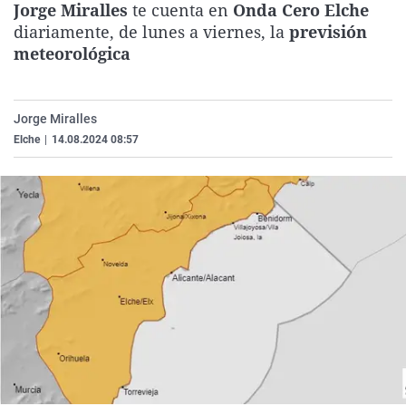
Jorge Miralles
te cuenta en
Onda Cero Elche
La rosa de los vientos
Caso
Extremadura
Virales
diariamente, de lunes a viernes, la
previsión
Gente viajera
Retornados
Galicia
Televisión
meteorológica
Como el perro y el gat
Equipo de investigaci
La Rioja
Elecciones
Operación Viuda Negr
Navarra
Jorge Miralles
Elche
|
14.08.2024 08:57
País Vasco