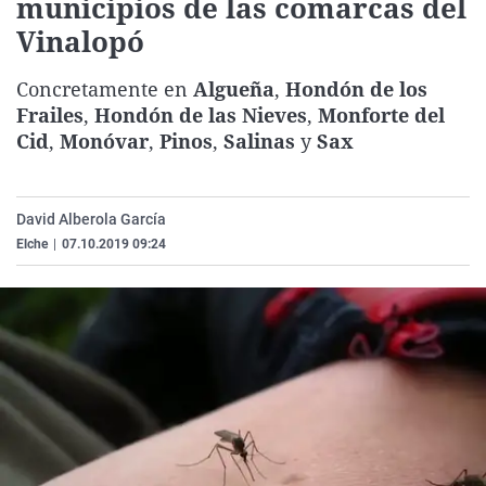
municipios de las comarcas del
La rosa de los vientos
Caso
Extremadura
Virales
Vinalopó
Gente viajera
Retornados
Galicia
Televisión
Concretamente en
Algueña
,
Hondón de los
Como el perro y el gat
Equipo de investigaci
La Rioja
Elecciones
Frailes
,
Hondón de las Nieves
,
Monforte del
Operación Viuda Negr
Navarra
Cid
,
Monóvar
,
Pinos
,
Salinas
y
Sax
País Vasco
David Alberola García
Elche
|
07.10.2019 09:24