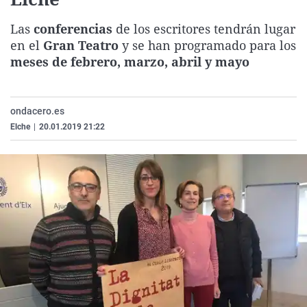
La rosa de los vientos
Caso
Extremadura
Virales
Las
conferencias
de los escritores tendrán lugar
Gente viajera
Retornados
Galicia
Televisión
en el
Gran Teatro
y se han programado para los
Como el perro y el gat
Equipo de investigaci
La Rioja
Elecciones
meses de febrero, marzo, abril y mayo
Operación Viuda Negr
Navarra
País Vasco
ondacero.es
Elche
|
20.01.2019 21:22