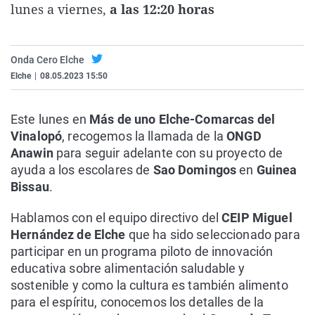
lunes a viernes,
a las 12:20 horas
Gente viaj
Encuentros
Ellas jueg
Aragón
El club de 
Kinótico
Juego de p
Mallorca
Onda Cero Elche
Como el pe
Ficciones 
Cicloestad
Murcia
Elche
|
08.05.2023 15:50
Este lunes en
Más de uno Elche-Comarcas del
Vinalopó
, recogemos la llamada de la
ONGD
Anawin
para seguir adelante con su proyecto de
ayuda a los escolares de
Sao Domingos
en
Guinea
Bissau
.
Hablamos con el equipo directivo del
CEIP Miguel
Hernández de Elche
que ha sido seleccionado para
participar en un programa piloto de innovación
educativa sobre alimentación saludable y
sostenible y como la cultura es también alimento
para el espíritu, conocemos los detalles de la