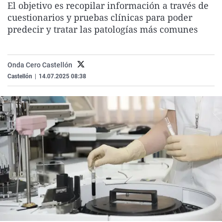
El objetivo es recopilar información a través de
La rosa de los vientos
Caso
Extremadura
Virales
cuestionarios y pruebas clínicas para poder
Gente viajera
Retornados
Galicia
Televisión
predecir y tratar las patologías más comunes
Como el perro y el gat
Equipo de investigaci
La Rioja
Elecciones
Operación Viuda Negr
Navarra
Onda Cero Castellón
Castellón
|
14.07.2025 08:38
País Vasco