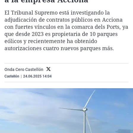
La rosa de los vientos
Caso
Extremadura
Virales
El Tribunal Supremo está investigando la
Gente viajera
Retornados
Galicia
Televisión
adjudicación de contratos públicos en Acciona
Como el perro y el gat
Equipo de investigaci
La Rioja
Elecciones
con fuertes vínculos en la comarca dels Ports, ya
que desde 2023 es propietaria de 10 parques
Operación Viuda Negr
Navarra
eólicos y recientemente ha obtenido
País Vasco
autorizaciones cuatro nuevos parques más.
Onda Cero Castellón
Castellón
|
24.06.2025 14:04