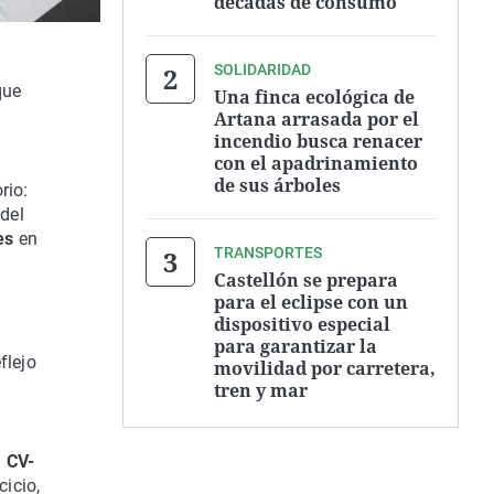
décadas de consumo
SOLIDARIDAD
que
Una finca ecológica de
Artana arrasada por el
incendio busca renacer
con el apadrinamiento
de sus árboles
rio:
 del
es
en
TRANSPORTES
Castellón se prepara
para el eclipse con un
dispositivo especial
para garantizar la
flejo
movilidad por carretera,
tren y mar
a
CV-
cicio,