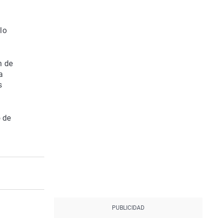
 lo
n de
a
s
 de