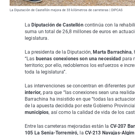
La Diputación de Castellón mejora de 33 kilómetros de carreteras | DIPCAS
La
Diputación de Castellón
continúa con la rehabil
suma un total de 26,8 millones de euros en actuacio
legislatura.
La presidenta de la Diputación,
Marta Barrachina
,
“Las
buenas conexiones son una necesidad
para 
territorio; por ello, redoblemos los esfuerzos e in
toda la legislatura”.
Las intervenciones se concentran en diferentes pun
interior,
para que “las conexiones sean una realidad 
Barrachina ha insistido en que “todas las actuacion
de la apuesta decidida por este Gobierno Provincia
municipios
, así como la calidad de vida de los cas
Entre las carreteras mejoradas están la
CV-207 Bar
105 La Senia-Torremiró,
la
CV-213 Navajas-Algim