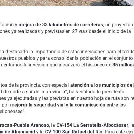
itación y
mejora de 33 kilómetros de carreteras
, un proyecto 
nes ya realizadas y previstas en 27 vías desde el inicio de la
 ha destacado la importancia de estas inversiones para el territo
nuestros pueblos y para consolidar la población en el conjunto
crementamos la inversión que alcanzará el histórico de
35 millon
tos de la provincia, con especial
atención a los municipios del
de norte a sur de la provincia”, ha señalado la presidenta.
es ya ejecutadas y las previstas en nuestro hoja de ruta son re
l por m
ejorar la seguridad vial y la comunicación entre los
tellonenses”.
racas-Puebla Arenoso
, la
CV-154 La Serratella-Albocàsser
, l
ia de Almonacid
y la
CV-100 San Rafael del Río
. Para este ejer