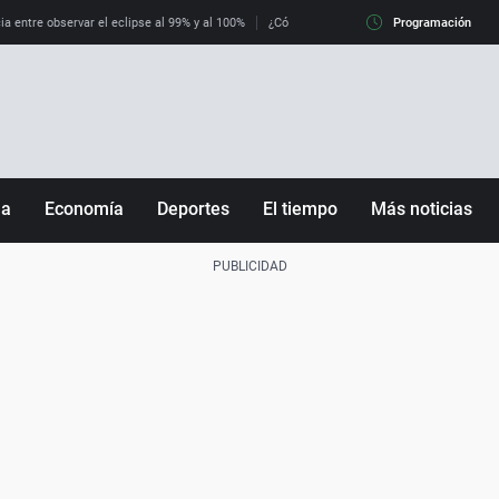
ia entre observar el eclipse al 99% y al 100%
¿Cómo es llegar a Italia con controles fro
Programación
ña
Economía
Deportes
El tiempo
Más noticias
Fútbol
Sociedad
Baloncesto
Mundo
Tenis
Salud
Motor
Cultura
Ciencia y Tecnología
adrid
Gastronomía
nciana
Medio ambiente