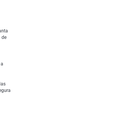
anta
n de
 a
las
segura