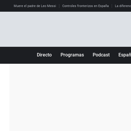
Muere el padre de Leo Messi
Controles fronterizos en España
La diferenc
Directo
Programas
Podcast
Espa
Más de uno
Los Perseguidos
Andalucía
Por fin
Malas decisiones
Aragón
Julia en la onda
Expedientes del más allá
Baleares
La brújula
El viaje del Guernica
Cantabria
Radioestadio
Invisibles
Cataluña
Radioestadio noche
Prohibido morirse
Comunidad de M
El colegio invisible
Esto no ha pasado
Comunitat Vale