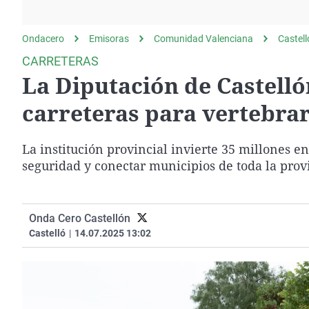
La rosa de los vientos
Caso
Extremadura
Gente viajera
Retornados
Galicia
Ondacero
Emisoras
Comunidad Valenciana
Castel
Como el perro y el
Equipo de investigación
La Rioja
CARRETERAS
gato
La Diputación de Castelló
Operación Viuda
Navarra
Negra
País Vasco
carreteras para vertebrar
La institución provincial invierte 35 millones en
seguridad y conectar municipios de toda la prov
Onda Cero Castellón
Castelló
|
14.07.2025 13:02