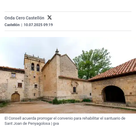
La rosa de los vientos
Caso
Extremadura
Virales
Gente viajera
Retornados
Galicia
Televisión
Onda Cero Castellón
Castellón
|
10.07.2025 09:19
Como el perro y el gat
Equipo de investigaci
La Rioja
Elecciones
Operación Viuda Negr
Navarra
País Vasco
El Consell acuerda prorrogar el convenio para rehabilitar el santuario de
Sant Joan de Penyagolosa | gva