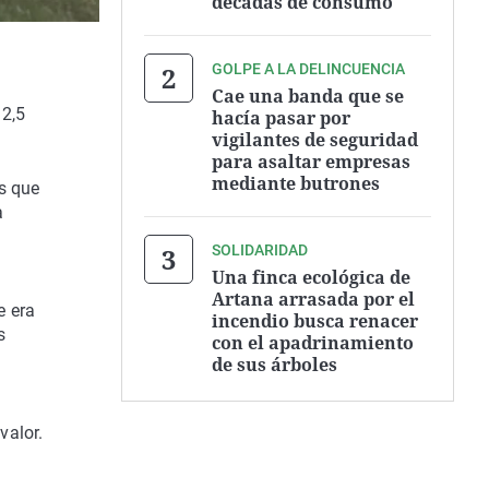
décadas de consumo
GOLPE A LA DELINCUENCIA
Cae una banda que se
 2,5
hacía pasar por
vigilantes de seguridad
para asaltar empresas
mediante butrones
s que
a
SOLIDARIDAD
Una finca ecológica de
Artana arrasada por el
e era
incendio busca renacer
s
con el apadrinamiento
de sus árboles
valor.