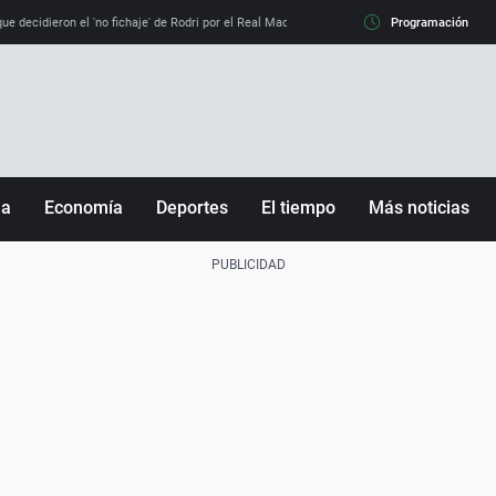
e decidieron el 'no fichaje' de Rodri por el Real Madrid y su 'sí' al Barça
Programación
La llamada de
ña
Economía
Deportes
El tiempo
Más noticias
Fútbol
Sociedad
Baloncesto
Mundo
Tenis
Salud
Motor
Cultura
Ciencia y Tecnología
adrid
Gastronomía
nciana
Medio ambiente