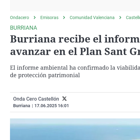
La rosa de los vientos
Caso
Extremadura
Gente viajera
Retornados
Galicia
Ondacero
Emisoras
Comunidad Valenciana
Castel
Como el perro y el
Equipo de investigación
La Rioja
BURRIANA
gato
Burriana recibe el infor
Operación Viuda
Navarra
Negra
País Vasco
avanzar en el Plan Sant G
El informe ambiental ha confirmado la viabilida
de protección patrimonial
Onda Cero Castellón
Burriana
|
17.06.2025 16:01