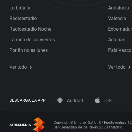
La brújula
Andalucía
Radioestadio
Valencia
Radioestadio Noche
Extremadu
La rosa de los vientos
Asturias
Por fin no es lunes
País Vasco
Ver todo
Ver todo
DESCARGA LA APP
Android
iOS
Copyright © Uniprex, S.A.U., C/ Fuerteventura 12
San Sebastián de los Reyes, 28703 Madrid