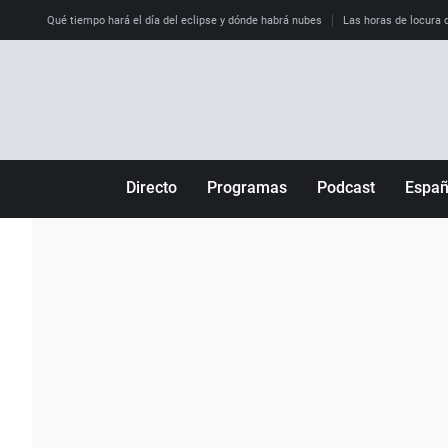
Qué tiempo hará el día del eclipse y dónde habrá nubes
Las horas de locura qu
Directo
Programas
Podcast
Espa
Más de uno
Los Perseguidos
Andalucía
Por fin
Malas decisiones
Aragón
Julia en la onda
Expedientes del más allá
Baleares
La brújula
El viaje del Guernica
Cantabria
Radioestadio
Invisibles
Cataluña
Radioestadio noche
Prohibido morirse
Comunidad de M
El colegio invisible
Esto no ha pasado
Comunitat Vale