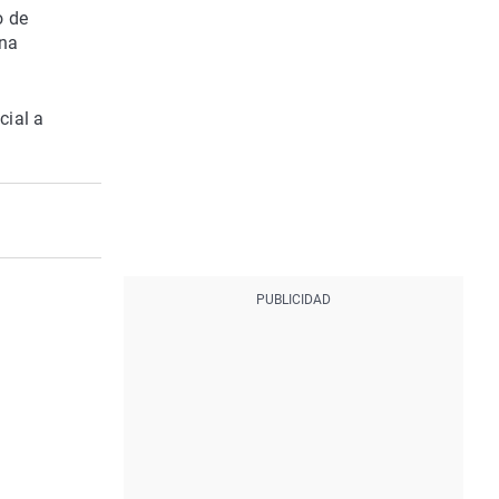
o de
ana
cial a