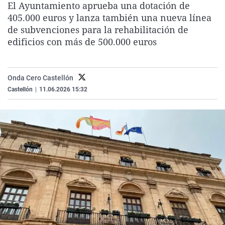
El Ayuntamiento aprueba una dotación de
La rosa de los vientos
Caso
Extremadura
Virales
405.000 euros y lanza también una nueva línea
Gente viajera
Retornados
Galicia
Televisión
de subvenciones para la rehabilitación de
edificios con más de 500.000 euros
Como el perro y el gat
Equipo de investigaci
La Rioja
Elecciones
Operación Viuda Negr
Navarra
Onda Cero Castellón
País Vasco
Castellón
|
11.06.2026 15:32