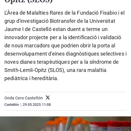
La rosa de los vientos
Caso
Extremadura
Virales
L'Àrea de Malalties Rares de la Fundació Fisabio i el
Gente viajera
Retornados
Galicia
Televisión
grup d'investigació Biotransfer de la Universitat
Como el perro y el gat
Equipo de investigaci
La Rioja
Elecciones
Jaume I de Castelló estan duent a terme un
Operación Viuda Negr
Navarra
innovador projecte per a la identificació i validació
de nous marcadors que podrien obrir la porta al
País Vasco
desenvolupament d'eines diagnòstiques selectives i
noves dianes terapèutiques per a la síndrome de
Smith-Lemli-Opitz (SLOS), una rara malaltia
pediàtrica i hereditària.
Onda Cero Castellón
Castellón
|
29.05.2025 11:08