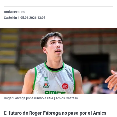
La rosa de los vientos
Caso
Extremadura
Virales
ondacero.es
Gente viajera
Retornados
Galicia
Televisión
Castellón
|
05.06.2026 13:03
Como el perro y el gat
Equipo de investigaci
La Rioja
Elecciones
Operación Viuda Negr
Navarra
País Vasco
Roger Fábrega pone rumbo a USA | Amics Castelló
El
futuro de Roger Fábrega no pasa por el Amics