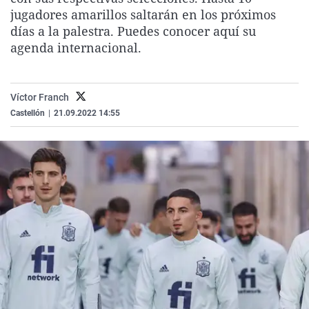
La rosa de los vientos
Caso
Extremadura
Virales
jugadores amarillos saltarán en los próximos
días a la palestra. Puedes conocer aquí su
Gente viajera
Retornados
Galicia
Televisión
agenda internacional.
Como el perro y el gat
Equipo de investigaci
La Rioja
Elecciones
Operación Viuda Negr
Navarra
Víctor Franch
País Vasco
Castellón
|
21.09.2022 14:55