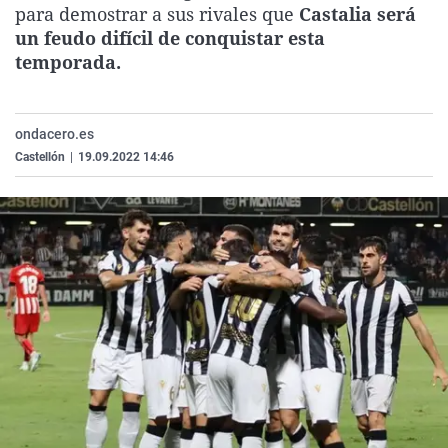
para demostrar a sus rivales que
Castalia será
La rosa de los vientos
Caso
Extremadura
Virales
un feudo difícil de conquistar esta
Gente viajera
Retornados
Galicia
Televisión
temporada.
Como el perro y el gat
Equipo de investigaci
La Rioja
Elecciones
Operación Viuda Negr
Navarra
ondacero.es
País Vasco
Castellón
|
19.09.2022 14:46