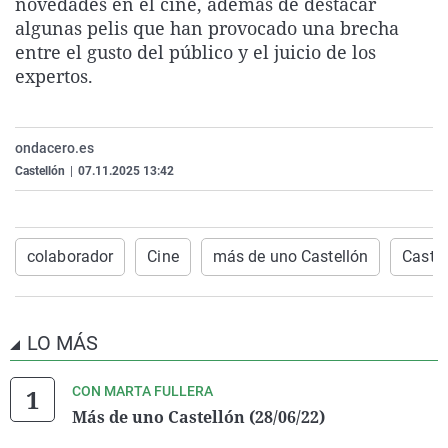
novedades en el cine, además de destacar
La rosa de los vientos
Caso
Extremadura
Virales
algunas pelis que han provocado una brecha
entre el gusto del público y el juicio de los
Gente viajera
Retornados
Galicia
Televisión
expertos.
Como el perro y el gat
Equipo de investigaci
La Rioja
Elecciones
Operación Viuda Negr
Navarra
ondacero.es
País Vasco
Castellón
|
07.11.2025 13:42
colaborador
Cine
más de uno Castellón
Castel
LO MÁS
CON MARTA FULLERA
Más de uno Castellón (28/06/22)