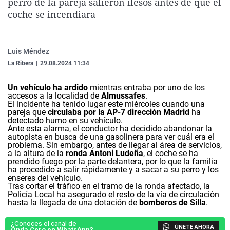
perro de la pareja salieron ilesos antes de que el
La rosa de los vientos
Caso
Extremadura
Virales
coche se incendiara
Gente viajera
Retornados
Galicia
Televisión
Como el perro y el gat
Equipo de investigaci
La Rioja
Elecciones
Luis Méndez
Operación Viuda Negr
Navarra
La Ribera
|
29.08.2024 11:34
País Vasco
Un
vehículo ha ardido
mientras entraba por uno de los
accesos a la localidad de
Almussafes
.
El incidente ha tenido lugar este miércoles cuando una
pareja que
circulaba por la AP-7 dirección Madrid
ha
detectado humo en su vehículo.
Ante esta alarma, el conductor ha decidido abandonar la
autopista en busca de una gasolinera para ver cuál era el
problema.
Sin embargo, antes de llegar al área de servicios,
a la altura de la
ronda Antoni Ludeña
, el coche se ha
prendido fuego por la parte delantera, por lo que la familia
ha procedido a salir rápidamente y a sacar a su perro y los
enseres del vehículo.
Tras cortar el tráfico en el tramo de la ronda afectado, la
Policía Local ha asegurado el resto de la vía de circulación
hasta la llegada de una dotación de
bomberos de Silla
.
¿Conoces el canal de
ÚNETE AHORA
Onda Cero en WhatsApp?