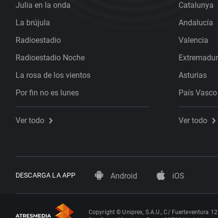
Julia en la onda
Catalunya
La brújula
Andalucía
Radioestadio
Valencia
Radioestadio Noche
Extremadu
La rosa de los vientos
Asturias
Por fin no es lunes
País Vasco
Ver todo
Ver todo
DESCARGA LA APP
Android
iOS
Copyright © Uniprex, S.A.U., C/ Fuerteventura 12