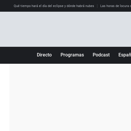
Qué tiempo hará el día del eclipse y dónde habrá nubes
Las horas de locura qu
Directo
Programas
Podcast
Espa
Más de uno
Los Perseguidos
Andalucía
Por fin
Malas decisiones
Aragón
Julia en la onda
Expedientes del más allá
Baleares
La brújula
El viaje del Guernica
Cantabria
Radioestadio
Invisibles
Cataluña
Radioestadio noche
Prohibido morirse
Comunidad de M
El colegio invisible
Esto no ha pasado
Comunitat Vale