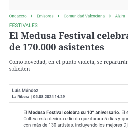
La rosa de los vientos
Caso
Extremadura
Gente viajera
Retornados
Galicia
Ondacero
Emisoras
Comunidad Valenciana
Alzira
Como el perro y el
Equipo de investigación
La Rioja
FESTIVALES
gato
El Medusa Festival celebr
Operación Viuda
Navarra
Negra
País Vasco
de 170.000 asistentes
Como novedad, en el punto violeta, se repartirán
soliciten
Luis Méndez
La Ribera
|
05.08.2024 14:29
El
Medusa Festival celebra su 10º aniversario
. El
Cullera esta decima edición que durará 5 días y q
con más de 130 artistas, incluyendo los mejores D