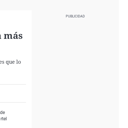
a más
es que lo
 de
rtel