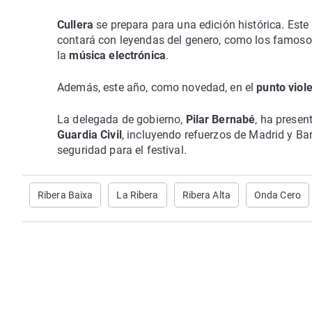
Cullera
se prepara para una edición histórica. Este 
contará con leyendas del genero, como los famoso
la
música electrónica
.
Además, este año, como novedad, en el
punto viol
La delegada de gobierno,
Pilar Bernabé
, ha prese
Guardia Civil
, incluyendo refuerzos de Madrid y B
seguridad para el festival.
Ribera Baixa
La Ribera
Ribera Alta
Onda Cero