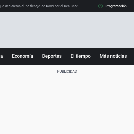
e decidieron el 'no fichaje' de Rodri por el Real Madrid y su 'sí' al Barça
Programación
La llamada de
ña
Economía
Deportes
El tiempo
Más noticias
Fútbol
Sociedad
Baloncesto
Mundo
Tenis
Salud
Motor
Cultura
Ciencia y Tecnología
adrid
Gastronomía
nciana
Medio ambiente