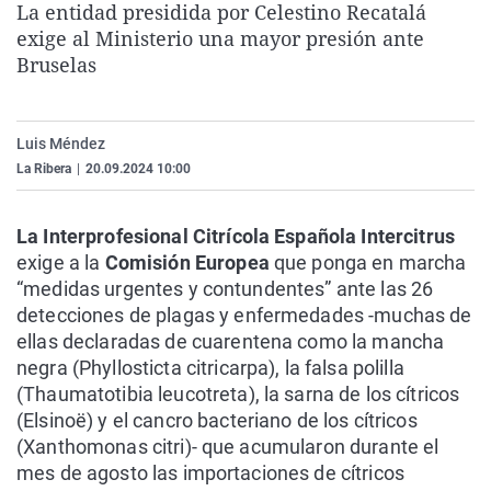
La entidad presidida por Celestino Recatalá
La rosa de los vientos
Caso
Extremadura
Virales
exige al Ministerio una mayor presión ante
Gente viajera
Retornados
Galicia
Televisión
Bruselas
Como el perro y el gat
Equipo de investigaci
La Rioja
Elecciones
Operación Viuda Negr
Navarra
Luis Méndez
La Ribera
|
20.09.2024 10:00
País Vasco
La Interprofesional Citrícola Española Intercitrus
exige a la
Comisión Europea
que ponga en marcha
“medidas urgentes y contundentes” ante las 26
detecciones de plagas y enfermedades -muchas de
ellas declaradas de cuarentena como la mancha
negra (Phyllosticta citricarpa), la falsa polilla
(Thaumatotibia leucotreta), la sarna de los cítricos
(Elsinoë) y el cancro bacteriano de los cítricos
(Xanthomonas citri)- que acumularon durante el
mes de agosto las importaciones de cítricos