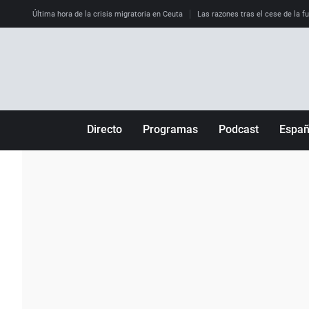
Última hora de la crisis migratoria en Ceuta
Las razones tras el cese de la f
Directo
Programas
Podcast
Espa
Más de uno
Los Perseguidos
Andalucía
Por fin
Malas decisiones
Aragón
Julia en la onda
Expedientes del más allá
Baleares
La brújula
El viaje del Guernica
Cantabria
Radioestadio
Invisibles
Cataluña
Radioestadio noche
Prohibido morirse
Comunidad de M
El colegio invisible
Esto no ha pasado
Comunitat Vale