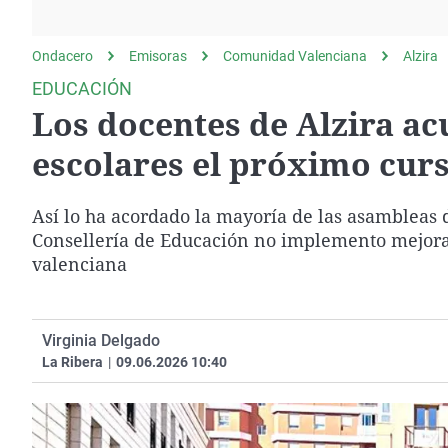
La rosa de los vientos
Caso
Extremadura
Gente viajera
Retornados
Galicia
Ondacero
Emisoras
Comunidad Valenciana
Alzira
Como el perro y el
Equipo de investigación
La Rioja
EDUCACIÓN
gato
Los docentes de Alzira ac
Operación Viuda
Navarra
Negra
País Vasco
escolares el próximo cur
Así lo ha acordado la mayoría de las asambleas d
Consellería de Educación no implemento mejoras 
valenciana
Virginia Delgado
La Ribera
|
09.06.2026 10:40