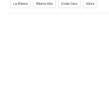
La Ribera
Ribera Alta
Onda Cero
Alzira