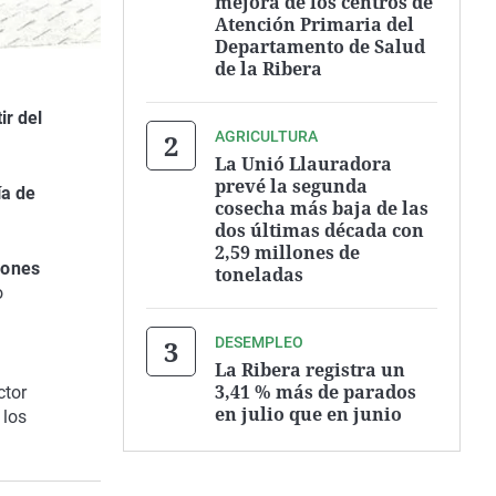
mejora de los centros de
Atención Primaria del
Departamento de Salud
de la Ribera
ir del
AGRICULTURA
La Unió Llauradora
prevé la segunda
ía de
cosecha más baja de las
dos últimas década con
2,59 millones de
iones
toneladas
o
DESEMPLEO
La Ribera registra un
3,41 % más de parados
ctor
en julio que en junio
 los