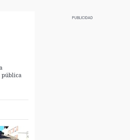
a
 pública