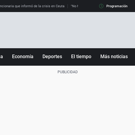
uncionaria que informó de la crisis en Ceuta
"No hay mafias, que no nos engañen": exper
Programación
ña
Economía
Deportes
El tiempo
Más noticias
Fútbol
Sociedad
Baloncesto
Mundo
Tenis
Salud
Motor
Cultura
Ciencia y Tecnología
adrid
Gastronomía
nciana
Medio ambiente