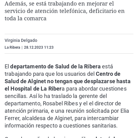
Además, se está trabajando en mejorar el
La rosa de los vientos
Caso
Extremadura
Virales
servicio de atención telefónica, deficitario en
Gente viajera
Retornados
Galicia
Televisión
toda la comarca
Como el perro y el gat
Equipo de investigaci
La Rioja
Elecciones
Operación Viuda Negr
Navarra
Virginia Delgado
La Ribera
|
28.12.2023 11:23
País Vasco
El
departamento de Salud de la Ribera
está
trabajando para que los usuarios del
Centro de
Salud de Alginet
no tengan que desplazarse hasta
el Hospital de La Riber
a para abordar cuestiones
sencillas. Así lo ha traslado la gerente del
departamento, Rosabel Ribes y el el director de
atención primaria, e una reunión solicitada por Elia
Ferrer, alcaldesa de Alginet, para intercambiar
información respecto a cuestiones sanitarias.