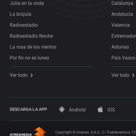
Julia en la onda
Catalunya
La brújula
Andalucía
Radioestadio
Valencia
Radioestadio Noche
Extremadu
La rosa de los vientos
Asturias
Por fin no es lunes
País Vasco
Ver todo
Ver todo
DESCARGA LA APP
Android
iOS
Copyright © Uniprex, S.A.U., C/ Fuerteventura 12