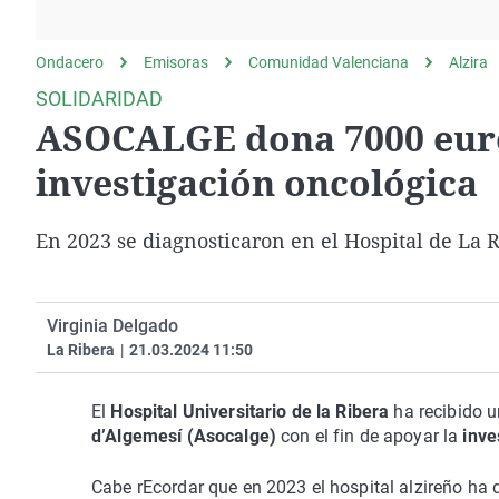
La rosa de los vientos
Caso
Extremadura
Gente viajera
Retornados
Galicia
Ondacero
Emisoras
Comunidad Valenciana
Alzira
Como el perro y el
Equipo de investigación
La Rioja
SOLIDARIDAD
gato
ASOCALGE dona 7000 euros
Operación Viuda
Navarra
Negra
País Vasco
investigación oncológica
En 2023 se diagnosticaron en el Hospital de La 
Virginia Delgado
La Ribera
|
21.03.2024 11:50
El
Hospital Universitario de la Ribera
ha recibido 
d’Algemesí (Asocalge)
con el fin de apoyar la
inve
Cabe rEcordar que en 2023 el hospital alzireño h