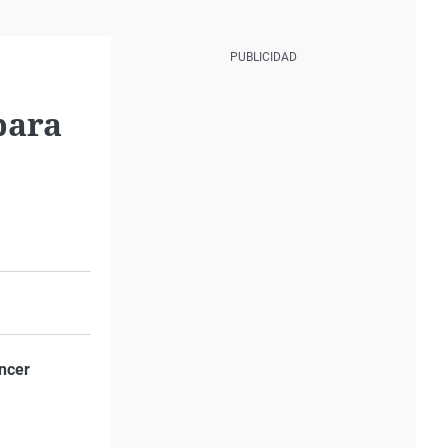
para
àncer