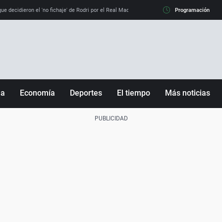
e decidieron el 'no fichaje' de Rodri por el Real Madrid y su 'sí' al Barça
Programación
La llamada de
ña
Economía
Deportes
El tiempo
Más noticias
Fútbol
Sociedad
Baloncesto
Mundo
Tenis
Salud
Motor
Cultura
Ciencia y Tecnología
adrid
Gastronomía
nciana
Medio ambiente