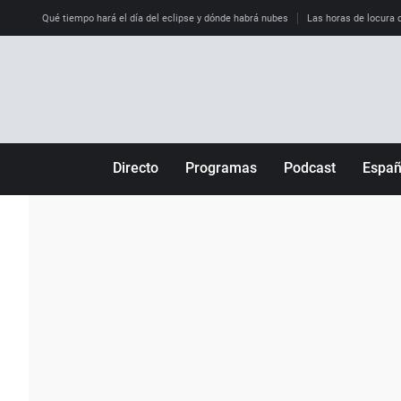
Qué tiempo hará el día del eclipse y dónde habrá nubes
Las horas de locura qu
Directo
Programas
Podcast
Espa
Más de uno
Los Perseguidos
Andalucía
Por fin
Malas decisiones
Aragón
Julia en la onda
Expedientes del más allá
Baleares
La brújula
El viaje del Guernica
Cantabria
Radioestadio
Invisibles
Cataluña
Radioestadio noche
Prohibido morirse
Comunidad de M
El colegio invisible
Esto no ha pasado
Comunitat Vale