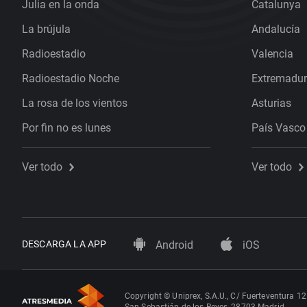
Julia en la onda
Catalunya
La brújula
Andalucía
Radioestadio
Valencia
Radioestadio Noche
Extremadu
La rosa de los vientos
Asturias
Por fin no es lunes
País Vasco
Ver todo
Ver todo
DESCARGA LA APP
Android
iOS
Copyright © Uniprex, S.A.U., C/ Fuerteventura 12
San Sebastián de los Reyes, 28703 Madrid