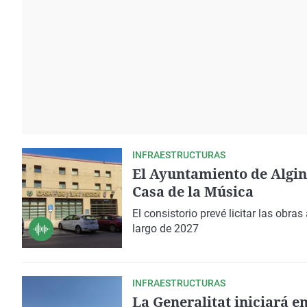
La rosa de los vientos
Caso
Extremadura
Gente viajera
Retornados
Galicia
Como el perro y el
Equipo de investigación
La Rioja
gato
Operación Viuda
Navarra
Negra
País Vasco
INFRAESTRUCTURAS
El Ayuntamiento de Algine
Casa de la Música
El consistorio prevé licitar las obra
largo de 2027
INFRAESTRUCTURAS
La Generalitat iniciará e