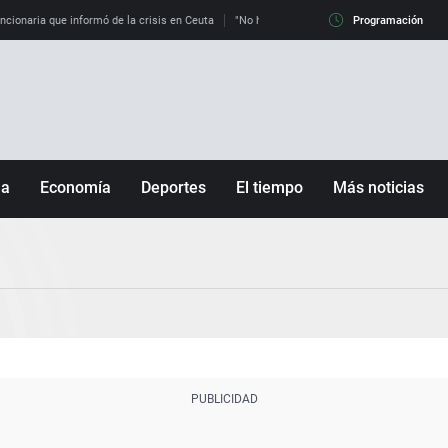
uncionaria que informó de la crisis en Ceuta
"No hay mafias, que no nos engañen": exper
Programación
ña
Economía
Deportes
El tiempo
Más noticias
Fútbol
Sociedad
Baloncesto
Mundo
Tenis
Salud
Motor
Cultura
Ciencia y Tecnología
adrid
Gastronomía
nciana
Medio ambiente