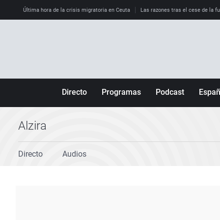
Última hora de la crisis migratoria en Ceuta
Las razones tras el cese de la f
Directo
Programas
Podcast
Espa
Más de uno
Los Perseguidos
Andalucía
Por fin
Malas decisiones
Aragón
Alzira
Julia en la onda
Expedientes del más allá
Baleares
Directo
Audios
La brújula
El viaje del Guernica
Cantabria
Radioestadio
Invisibles
Cataluña
Radioestadio noche
Prohibido morirse
Comunidad de M
El colegio invisible
Esto no ha pasado
Comunitat Vale