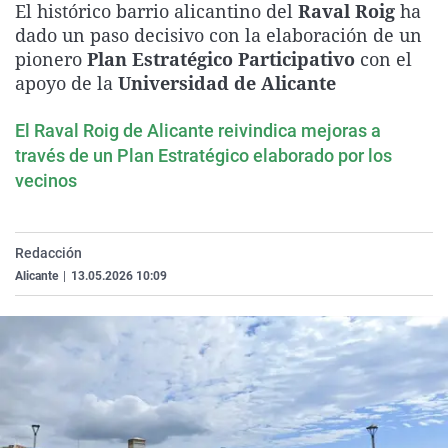
El histórico barrio alicantino del
Raval Roig
ha
La rosa de los vientos
Caso
Extremadura
Virales
dado un paso decisivo con la elaboración de un
Gente viajera
Retornados
Galicia
Televisión
pionero
Plan Estratégico Participativo
con el
apoyo de la
Universidad de Alicante
Como el perro y el gat
Equipo de investigaci
La Rioja
Elecciones
Operación Viuda Negr
Navarra
El Raval Roig de Alicante reivindica mejoras a
través de un Plan Estratégico elaborado por los
País Vasco
vecinos
Redacción
Alicante
|
13.05.2026 10:09