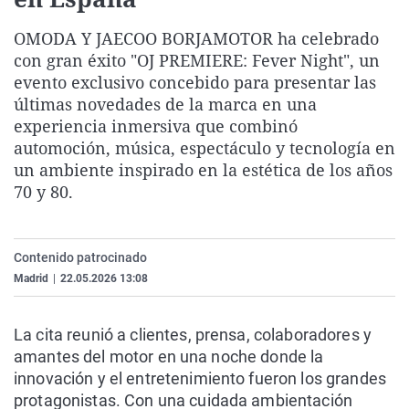
La rosa de los vientos
Caso
Extremadura
Virales
OMODA Y JAECOO BORJAMOTOR ha celebrado
Gente viajera
Retornados
Galicia
Televisión
con gran éxito "OJ PREMIERE: Fever Night", un
Como el perro y el gat
Equipo de investigaci
La Rioja
Elecciones
evento exclusivo concebido para presentar las
últimas novedades de la marca en una
Operación Viuda Negr
Navarra
experiencia inmersiva que combinó
País Vasco
automoción, música, espectáculo y tecnología en
un ambiente inspirado en la estética de los años
70 y 80.
Contenido patrocinado
Madrid
|
22.05.2026 13:08
La cita reunió a clientes, prensa, colaboradores y
amantes del motor en una noche donde la
innovación y el entretenimiento fueron los grandes
protagonistas. Con una cuidada ambientación