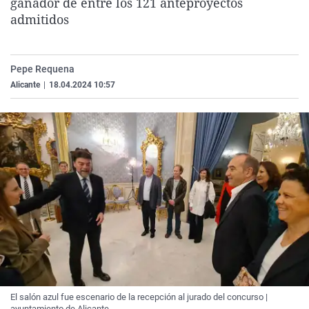
ganador de entre los 121 anteproyectos
La rosa de los vientos
Caso
Extremadura
Virales
admitidos
Gente viajera
Retornados
Galicia
Televisión
Como el perro y el gat
Equipo de investigaci
La Rioja
Elecciones
Pepe Requena
Operación Viuda Negr
Navarra
Alicante
|
18.04.2024 10:57
País Vasco
El salón azul fue escenario de la recepción al jurado del concurso |
ayuntamiento de Alicante