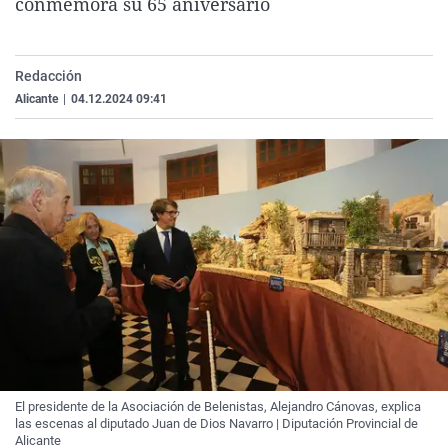
conmemora su 65 aniversario
La rosa de los vientos
Caso
Extremadura
Virales
Gente viajera
Retornados
Galicia
Televisión
Redacción
Como el perro y el gat
Equipo de investigaci
La Rioja
Elecciones
Alicante
|
04.12.2024 09:41
Operación Viuda Negr
Navarra
País Vasco
El presidente de la Asociación de Belenistas, Alejandro Cánovas, explica
las escenas al diputado Juan de Dios Navarro | Diputación Provincial de
Alicante