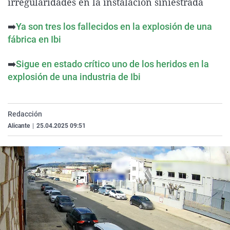
irregularidades en la instalación siniestrada
La rosa de los vientos
Caso
Extremadura
Virales
➡️
Ya son tres los fallecidos en la explosión de una
Gente viajera
Retornados
Galicia
Televisión
fábrica en Ibi
Como el perro y el gat
Equipo de investigaci
La Rioja
Elecciones
➡️
Operación Viuda Negr
Navarra
Sigue en estado crítico uno de los heridos en la
explosión de una industria de Ibi
País Vasco
Redacción
Alicante
|
25.04.2025 09:51