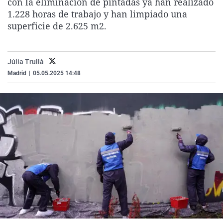
con la eliminación de pintadas ya han realizado
La rosa de los vientos
Caso
Extremadura
Virales
1.228 horas de trabajo y han limpiado una
superficie de 2.625 m2.
Gente viajera
Retornados
Galicia
Televisión
Como el perro y el gat
Equipo de investigaci
La Rioja
Elecciones
Operación Viuda Negr
Navarra
Júlia Trullà
Madrid
|
05.05.2025 14:48
País Vasco