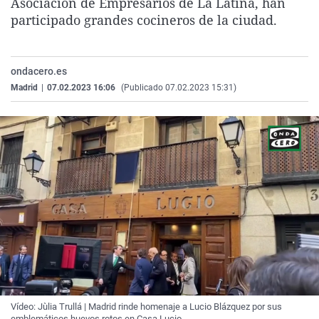
Asociación de Empresarios de La Latina, han
La rosa de los vientos
Caso
Extremadura
Virales
participado grandes cocineros de la ciudad.
Gente viajera
Retornados
Galicia
Televisión
Como el perro y el gat
Equipo de investigaci
La Rioja
Elecciones
ondacero.es
Operación Viuda Negr
Navarra
Madrid
|
07.02.2023 16:06
(Publicado 07.02.2023 15:31)
País Vasco
Vídeo: Jùlia Trullá | Madrid rinde homenaje a Lucio Blázquez por sus
emblemáticos huevos rotos en Casa Lucio