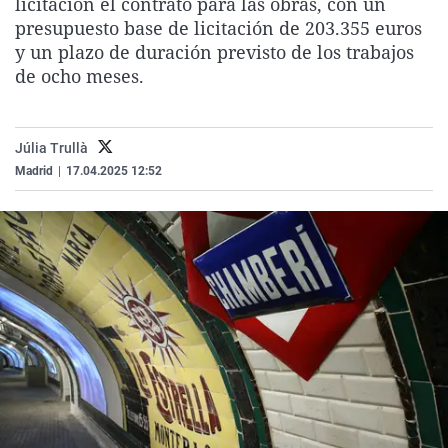
licitación el contrato para las obras, con un
La rosa de los vientos
Caso
Extremadura
Virales
presupuesto base de licitación de 203.355 euros
y un plazo de duración previsto de los trabajos
Gente viajera
Retornados
Galicia
Televisión
de ocho meses.
Como el perro y el gat
Equipo de investigaci
La Rioja
Elecciones
Operación Viuda Negr
Navarra
Júlia Trullà
País Vasco
Madrid
|
17.04.2025 12:52