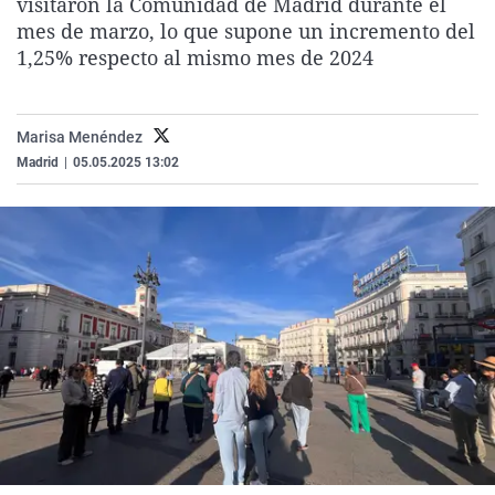
visitaron la Comunidad de Madrid durante el
La rosa de los vientos
Caso
Extremadura
Virales
mes de marzo, lo que supone un incremento del
1,25% respecto al mismo mes de 2024
Gente viajera
Retornados
Galicia
Televisión
Como el perro y el gat
Equipo de investigaci
La Rioja
Elecciones
Operación Viuda Negr
Navarra
Marisa Menéndez
Madrid
|
05.05.2025 13:02
País Vasco