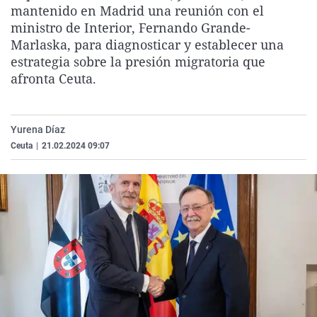
mantenido en Madrid una reunión con el
La rosa de los vientos
Caso
Extremadura
Virales
ministro de Interior, Fernando Grande-
Gente viajera
Retornados
Galicia
Televisión
Marlaska, para diagnosticar y establecer una
estrategia sobre la presión migratoria que
Como el perro y el gat
Equipo de investigaci
La Rioja
Elecciones
afronta Ceuta.
Operación Viuda Negr
Navarra
País Vasco
Yurena Díaz
Ceuta
|
21.02.2024 09:07